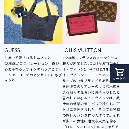
GUESS
LOUIS VUITTON
世界中で愛されるミニオンと
1854年、フランスのスーツケース
GUESSがコラボレーション！遊び
職人が創業したLOUIS VUITTON(ル
心あふれるデザインのバッグとチャ
イ・ヴィトン)。今ではLVMH(ル
ームは、コーデのアクセントにもぴ
イ・ヴィトン・モエ・ヘネシー)グ
カートへ
ったり！
ループの中核ブランドである。荷物
を運ぶ昔のリアカーのような木箱を
造る職人の見習いに弟子入りしたと
言われているルイ・ヴィトンは、数
十年の修業の後にパリで独立し、ア
トリエを開きました。そこで世界初
の旅行カバンを作ったのです。それ
が多くの女性に絶大な人気を誇る
「LOUIS VUITTON」のはじまりで