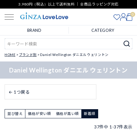
3,980円（税込）以上で送料無料 ｜ 全商品ラッピング対応
0
BRAND
CATEGORY
HOME
ブランド別
Daniel Wellington ダニエル ウェリントン
Daniel Wellington ダニエル ウェリントン
← 1つ戻る
並び替え
価格が安い順
価格が高い順
新着順
37
件中
1
-
37
件表示