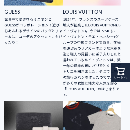
GUESS
LOUIS VUITTON
世界中で愛されるミニオンと
1854年、フランスのスーツケース
GUESSがコラボレーション！遊び
職人が創業したLOUIS VUITTON(ル
心あふれるデザインのバッグとチャ
イ・ヴィトン)。今ではLVMH(ル
ームは、コーデのアクセントにもぴ
イ・ヴィトン・モエ・ヘネシー)グ
ったり！
ループの中核ブランドである。荷物
を運ぶ昔のリアカーのような木箱を
造る職人の見習いに弟子入りしたと
言われているルイ・ヴィトンは、数
十年の修業の後にパリで独立し、ア
トリエを開きました。そこで世界初
の旅行カバンを作ったのです。それ
カートへ
が多くの女性に絶大な人気を誇る
「LOUIS VUITTON」のはじまりで
す。