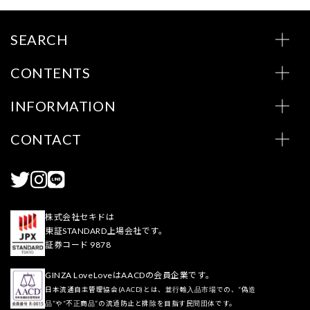
SEARCH
CONTENTS
INFORMATION
CONTACT
株式会社セキドは
東証STANDARD上場会社です。
証券コード 9878
GINZA LoveLoveはAACDの会員企業です。
日本流通自主管理協会(AACD)とは、並行輸入品市場での、“偽造
品”や“不正商品”の流通防止と排除を目指す民間団体です。