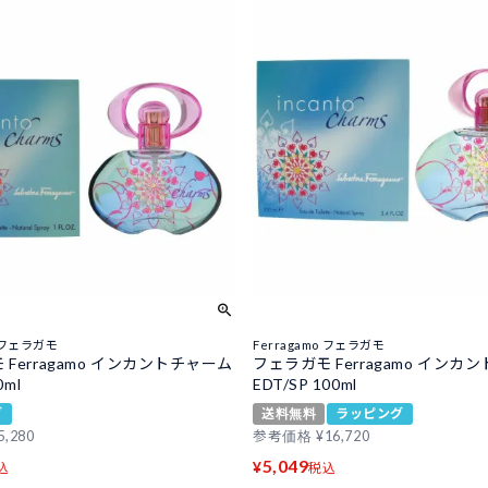
o フェラガモ
Ferragamo フェラガモ
Ferragamo インカントチャーム
フェラガモ Ferragamo インカ
0ml
EDT/SP 100ml
グ
送料無料
ラッピング
5,280
参考価格
¥
16,720
5,049
¥
込
税込