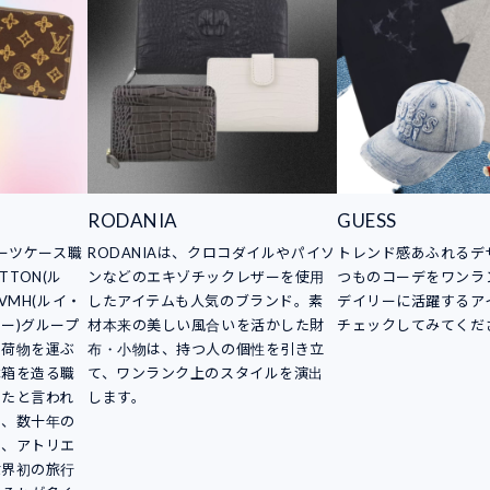
RODANIA
GUESS
スーツケース職
RODANIAは、クロコダイルやパイソ
トレンド感あふれるデ
TTON(ル
ンなどのエキゾチックレザーを使用
つものコーデをワンラ
VMH(ルイ・
したアイテムも人気のブランド。素
デイリーに活躍するア
ー)グループ
材本来の美しい風合いを活かした財
チェックしてみてくだ
。荷物を運ぶ
布・小物は、持つ人の個性を引き立
木箱を造る職
て、ワンランク上のスタイルを演出
したと言われ
します。
は、数十年の
し、アトリエ
世界初の旅行