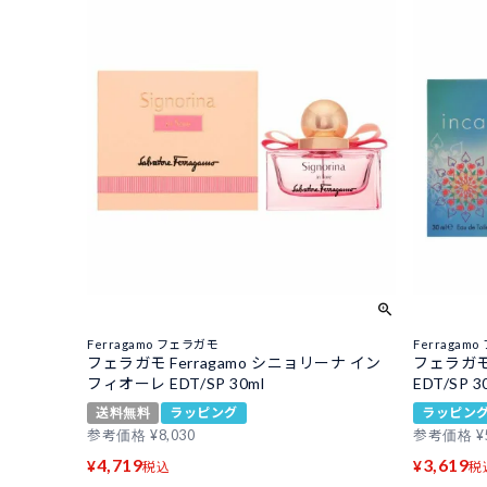
Ferragamo フェラガモ
Ferragam
フェラガモ Ferragamo シニョリーナ イン
フェラガモ 
フィオーレ EDT/SP 30ml
EDT/SP 3
送料無料
ラッピング
ラッピン
参考価格
¥
8,030
参考価格
¥
4,719
3,619
¥
¥
税込
税