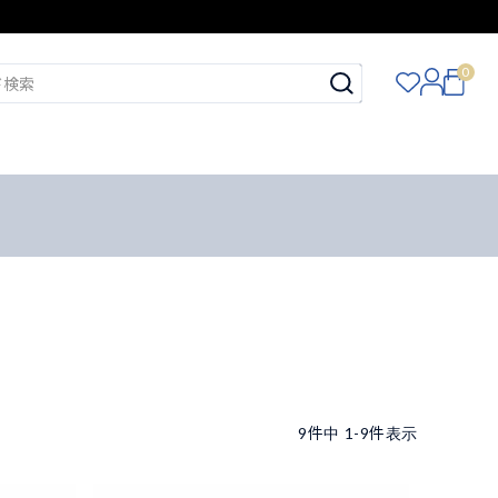
0
9
件中
1
-
9
件表示