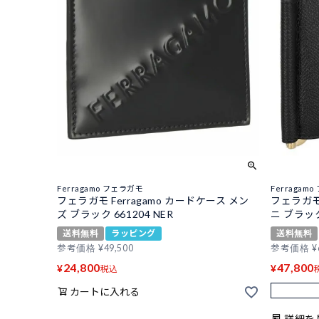
Ferragamo フェラガモ
Ferragam
フェラガモ Ferragamo カードケース メン
フェラガモ
ズ ブラック 661204 NER
ニ ブラック 
送料無料
ラッピング
送料無料
参考価格
¥
49,500
参考価格
¥
24,800
47,800
¥
¥
税込
カートに入れる
詳細を