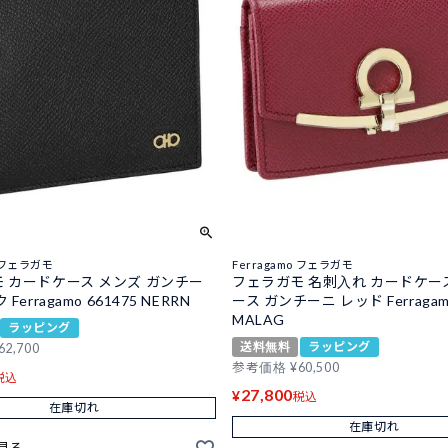
o フェラガモ
Ferragamo フェラガモ
 カードケース メンズ ガンチー
フェラガモ 名刺入れ カードケー
Ferragamo 661475 NERRN
ース ガンチーニ レッド Ferragamo
MALAG
ラッピング
送料無料
ラッピング
62,700
参考価格
¥
60,500
税込
27,800
¥
税込
在庫切れ
在庫切れ
見る