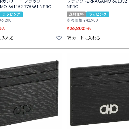
ルガンチーニ ブラック
ブラック FERRAGAMO 661332 
MO 661452 775661 NERO
NERO
ラッピング
送料無料
ラッピング
46,200
参考価格
¥
42,900
26,800
¥
税込
税込
に入れる
カートに入れる