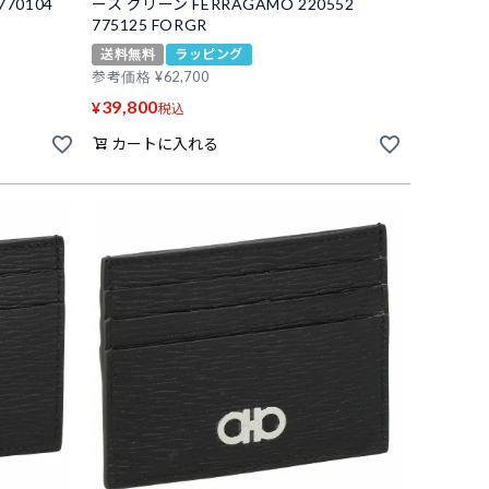
770104
ース グリーン FERRAGAMO 220552
775125 FORGR
送料無料
ラッピング
参考価格
¥
62,700
39,800
¥
税込
カートに入れる