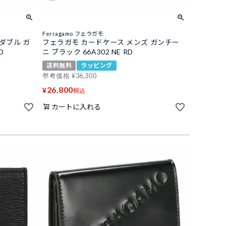
Ferragamo フェラガモ
ダブル ガ
フェラガモ カードケース メンズ ガンチー
D
ニ ブラック 66A302 NE RD
送料無料
ラッピング
参考価格
¥
36,300
26,800
¥
税込
カートに入れる