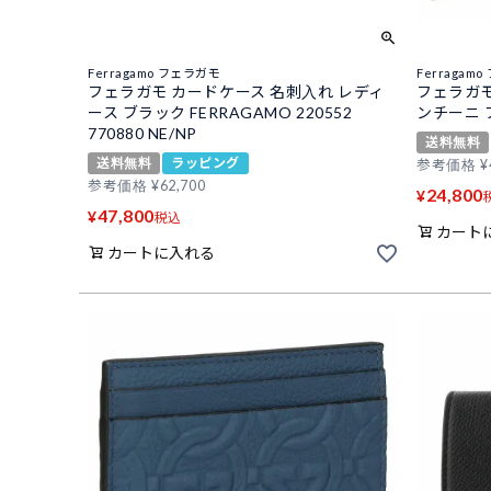
Ferragamo フェラガモ
Ferragam
フェラガモ カードケース 名刺入れ レディ
フェラガモ
ース ブラック FERRAGAMO 220552
ンチーニ ブ
770880 NE/NP
送料無料
送料無料
ラッピング
参考価格
¥
参考価格
¥
62,700
24,800
¥
47,800
¥
税込
カート
カートに入れる