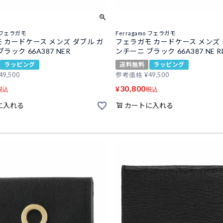
o フェラガモ
Ferragamo フェラガモ
 カードケース メンズ ダブル ガ
フェラガモ カードケース メンズ 
ラック 66A387 NER
ンチーニ ブラック 66A387 NE R
ラッピング
送料無料
ラッピング
49,500
参考価格
¥
49,500
30,800
¥
税込
税込
に入れる
カートに入れる