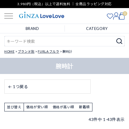
3,980円（税込）以上で送料無料 ｜ 全商品ラッピング対応
0
BRAND
CATEGORY
HOME
ブランド別
FURLA フルラ
腕時計
腕時計
← 1つ戻る
並び替え
価格が安い順
価格が高い順
新着順
43
件中
1
-
43
件表示