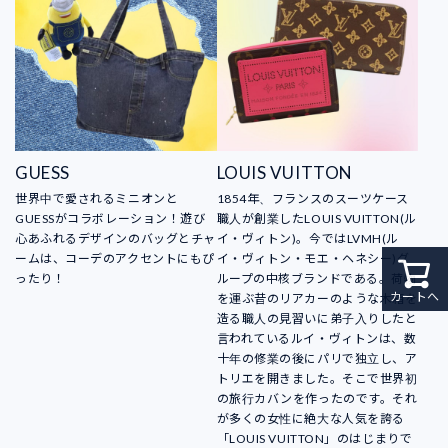
GUESS
LOUIS VUITTON
世界中で愛されるミニオンと
1854年、フランスのスーツケース
GUESSがコラボレーション！遊び
職人が創業したLOUIS VUITTON(ル
心あふれるデザインのバッグとチャ
イ・ヴィトン)。今ではLVMH(ル
ームは、コーデのアクセントにもぴ
イ・ヴィトン・モエ・ヘネシー)グ
ったり！
ループの中核ブランドである。荷物
カートへ
を運ぶ昔のリアカーのような木箱を
造る職人の見習いに弟子入りしたと
言われているルイ・ヴィトンは、数
十年の修業の後にパリで独立し、ア
トリエを開きました。そこで世界初
の旅行カバンを作ったのです。それ
が多くの女性に絶大な人気を誇る
「LOUIS VUITTON」のはじまりで