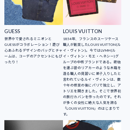
GUESS
LOUIS VUITTON
世界中で愛されるミニオンと
1854年、フランスのスーツケース
GUESSがコラボレーション！遊び
職人が創業したLOUIS VUITTON(ル
心あふれるデザインのバッグとチャ
イ・ヴィトン)。今ではLVMH(ル
ームは、コーデのアクセントにもぴ
イ・ヴィトン・モエ・ヘネシー)グ
ったり！
ループの中核ブランドである。荷物
を運ぶ昔のリアカーのような木箱を
造る職人の見習いに弟子入りしたと
言われているルイ・ヴィトンは、数
十年の修業の後にパリで独立し、ア
トリエを開きました。そこで世界初
の旅行カバンを作ったのです。それ
が多くの女性に絶大な人気を誇る
「LOUIS VUITTON」のはじまりで
す。