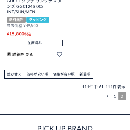
GUCCI グッチ サングラス メ
ンズ GG0124S 002
INT/SUN/MEN
送料無料
ラッピング
参考価格
¥
49,500
15,800
¥
税込
在庫切れ
詳細を見る
並び替え
価格が安い順
価格が高い順
新着順
111
件中
61
-
111
件表示
1
2
PICK UP BRAND