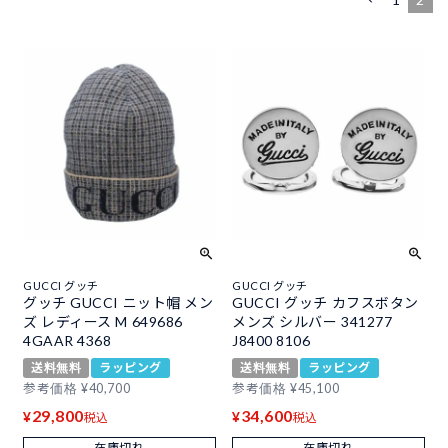
GUCCI グッチ
GUCCI グッチ
グッチ GUCCI ニット帽 メン
GUCCI グッチ カフスボタン
ズ レディース M 649686
メンズ シルバー 341277
4GAAR 4368
J8400 8106
送料無料
ラッピング
送料無料
ラッピング
参考価格
¥
40,700
参考価格
¥
45,100
29,800
34,600
¥
¥
税込
税込
在庫切れ
在庫切れ