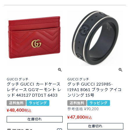
GUCCI グッチ
GUCCI グッチ
グッチ GUCCI カードケース
グッチ GUCCI 225985-
レディース GGマーモント レ
I19A1 8061 ブラック アイコ
ッド 443127 DTD1T 6433
ンリング 15号
送料無料
ラッピング
送料無料
ラッピング
参考価格
¥
90,200
48,400
¥
税込
47,800
¥
税込
在庫切れ
在庫切れ