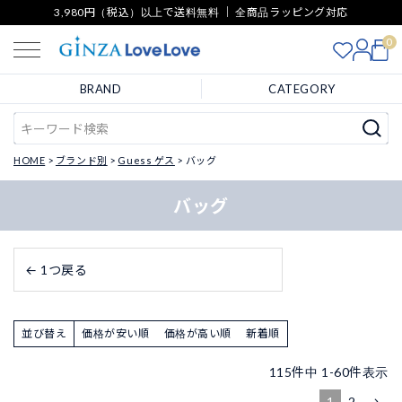
3,980円（税込）以上で送料無料 ｜ 全商品ラッピング対応
0
BRAND
CATEGORY
HOME
ブランド別
Guess ゲス
バッグ
バッグ
← 1つ戻る
並び替え
価格が安い順
価格が高い順
新着順
115
件中
1
-
60
件表示
1
2