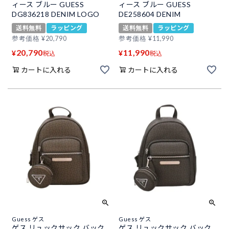
ィース ブルー GUESS
ィース ブルー GUESS
DG836218 DENIM LOGO
DE258604 DENIM
送料無料
ラッピング
送料無料
ラッピング
参考価格
¥
20,790
参考価格
¥
11,990
20,790
11,990
¥
¥
税込
税込
カートに入れる
カートに入れる
Guess ゲス
Guess ゲス
ゲス リュックサック バック
ゲス リュックサック バック