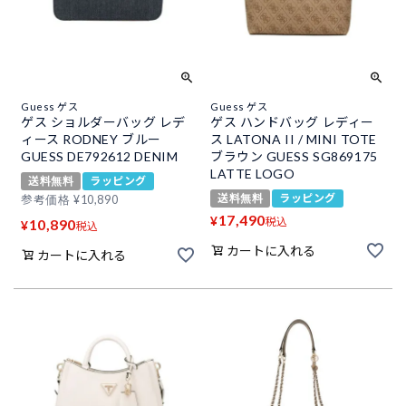
Guess ゲス
Guess ゲス
ゲス ショルダーバッグ レデ
ゲス ハンドバッグ レディー
ィース RODNEY ブルー
ス LATONA II / MINI TOTE
GUESS DE792612 DENIM
ブラウン GUESS SG869175
LATTE LOGO
送料無料
ラッピング
送料無料
ラッピング
参考価格
¥
10,890
17,490
¥
税込
10,890
¥
税込
カートに入れる
カートに入れる