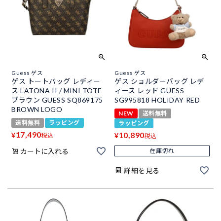
Guess ゲス
Guess ゲス
ゲス トートバッグ レディー
ゲス ショルダーバッグ レデ
ス LATONA II / MINI TOTE
ィース レッド GUESS
ブラウン GUESS SQ869175
SG995818 HOLIDAY RED
BROWN LOGO
NEW
送料無料
送料無料
ラッピング
ラッピング
17,490
10,890
¥
¥
税込
税込
カートに入れる
在庫切れ
詳細を見る