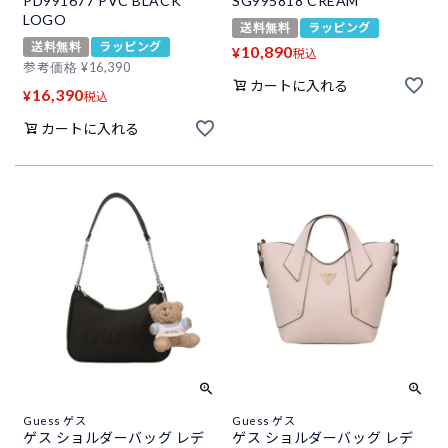
PD991677 PVC BLACK
SG995818 CREAM
LOGO
送料無料
ラッピング
送料無料
ラッピング
10,890
¥
税込
参考価格
¥
16,390
カートに入れる
16,390
¥
税込
カートに入れる
Guess ゲス
Guess ゲス
ゲス ショルダーバッグ レデ
ゲス ショルダーバッグ レデ