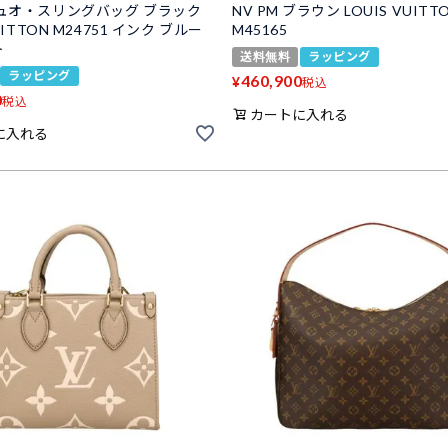
ュオ・スリングバッグ ブラック
NV PM ブラウン LOUIS VUITT
UITTON M24751 インク ブルー
M45165
ト
送料無料
ラッピング
ラッピング
460,900
¥
税込
0
税込
カートに入れる
に入れる