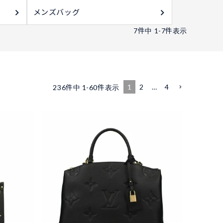
メンズバッグ
7
件中
1
-
7
件表示
1
2
…
4
236
件中
1
-
60
件表示