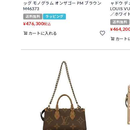
ッグ モノグラム オンザゴー PM ブラウン
ャドウ デ
M46373
LOUIS V
／ホワイ
送料無料
ラッピング
送料無料
476,300
¥
税込
464,20
¥
カートに入れる
カート