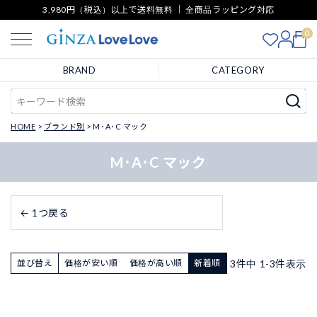
3,980円（税込）以上で送料無料 ｜ 全商品ラッピング対応
0
BRAND
CATEGORY
HOME
ブランド別
M･A･C マック
M･A･C マック
← 1つ戻る
3
件中
1
-
3
件表示
並び替え
価格が安い順
価格が高い順
新着順