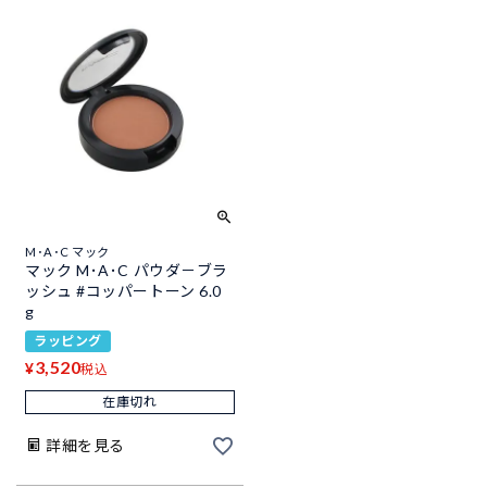
M･A･C マック
マック M･A･C パウダ－ブラ
ッシュ #コッパートーン 6.0
g
ラッピング
3,520
¥
税込
在庫切れ
詳細を見る