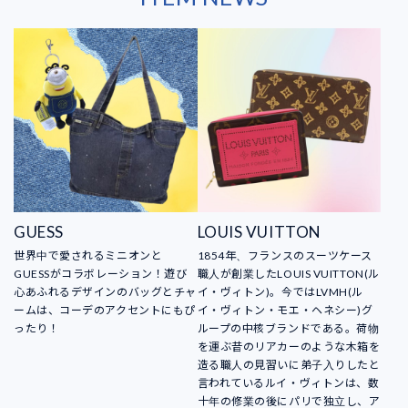
GUESS
LOUIS VUITTON
世界中で愛されるミニオンと
1854年、フランスのスーツケース
GUESSがコラボレーション！遊び
職人が創業したLOUIS VUITTON(ル
心あふれるデザインのバッグとチャ
イ・ヴィトン)。今ではLVMH(ル
ームは、コーデのアクセントにもぴ
イ・ヴィトン・モエ・ヘネシー)グ
ったり！
ループの中核ブランドである。荷物
を運ぶ昔のリアカーのような木箱を
造る職人の見習いに弟子入りしたと
言われているルイ・ヴィトンは、数
十年の修業の後にパリで独立し、ア