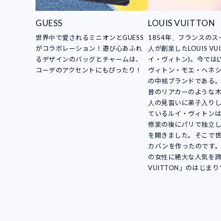
GUESS
LOUIS VUITTON
世界中で愛されるミニオンとGUESS
1854年、フランスの
がコラボレーション！遊び心あふれ
人が創業したLOUIS VUI
るデザインのバッグとチャームは、
イ・ヴィトン)。今ではL
コーデのアクセントにもぴったり！
ヴィトン・モエ・ヘネシ
の中核ブランドである
昔のリアカーのような
人の見習いに弟子入り
ているルイ・ヴィトン
修業の後にパリで独立
を開きました。そこで
カバンを作ったのです
の女性に絶大な人気を誇る
VUITTON」のはじま