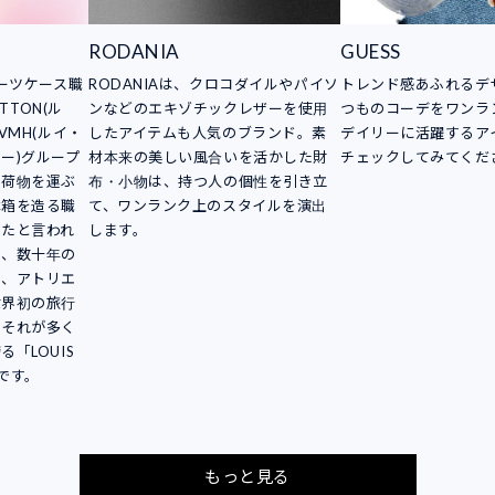
RODANIA
GUESS
スーツケース職
RODANIAは、クロコダイルやパイソ
トレンド感あふれるデ
TTON(ル
ンなどのエキゾチックレザーを使用
つものコーデをワンラ
VMH(ルイ・
したアイテムも人気のブランド。素
デイリーに活躍するア
ー)グループ
材本来の美しい風合いを活かした財
チェックしてみてくだ
。荷物を運ぶ
布・小物は、持つ人の個性を引き立
木箱を造る職
て、ワンランク上のスタイルを演出
したと言われ
します。
は、数十年の
し、アトリエ
世界初の旅行
。それが多く
「LOUIS
りです。
もっと見る