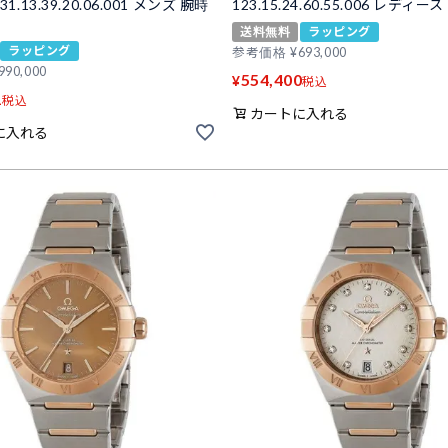
31.13.39.20.06.001 メンズ 腕時
123.15.24.60.55.006 レディー
送料無料
ラッピング
ラッピング
参考価格
¥
693,000
990,000
554,400
¥
税込
1
税込
カートに入れる
に入れる