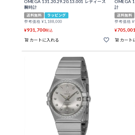
OMEGA 131.20.29.20.13.001 レディース
OMEGA 1
腕時計
計
送料無料
ラッピング
送料無料
参考価格
¥
1,188,000
参考価格
¥
931,700
705,00
¥
¥
税込
カートに入れる
カート