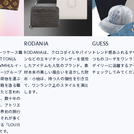
RODANIA
GUESS
スーツケース職
RODANIAは、クロコダイルやパイソ
トレンド感あふれるデ
TTON(ル
ンなどのエキゾチックレザーを使用
つものコーデをワンラ
VMH(ルイ・
したアイテムも人気のブランド。素
デイリーに活躍するア
ー)グループ
材本来の美しい風合いを活かした財
チェックしてみてくだ
。荷物を運ぶ
布・小物は、持つ人の個性を引き立
木箱を造る職
て、ワンランク上のスタイルを演出
したと言われ
します。
は、数十年の
し、アトリエ
世界初の旅行
。それが多く
「LOUIS
りです。