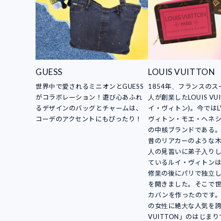
GUESS
LOUIS VUITTON
世界中で愛されるミニオンとGUESS
1854年、フランスの
がコラボレーション！遊び心あふれ
人が創業したLOUIS VUI
るデザインのバッグとチャームは、
イ・ヴィトン)。今ではL
コーデのアクセントにもぴったり！
ヴィトン・モエ・ヘネシ
の中核ブランドである
昔のリアカーのような
人の見習いに弟子入り
ているルイ・ヴィトン
修業の後にパリで独立
を開きました。そこで
カバンを作ったのです
の女性に絶大な人気を誇る
VUITTON」のはじま