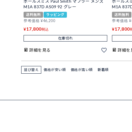
ポールスミス Paul Smith マフラー メンズ
ポールスミス
M1A 837D AS09 92 グレー
M1A 837
送料無料
ラッピング
送料無料
参考価格
¥
46,200
参考価格
¥
17,800
17,800
¥
¥
税込
在庫切れ
詳細を見る
詳細を
並び替え
価格が安い順
価格が高い順
新着順