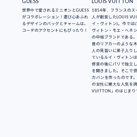
GUESS
LOUIS VUITTON
世界中で愛されるミニオンとGUESS
1854年、フランスの
がコラボレーション！遊び心あふれ
人が創業したLOUIS VUI
るデザインのバッグとチャームは、
イ・ヴィトン)。今ではL
コーデのアクセントにもぴったり！
ヴィトン・モエ・ヘネシ
の中核ブランドである
昔のリアカーのような
人の見習いに弟子入り
ているルイ・ヴィトン
修業の後にパリで独立
を開きました。そこで
カバンを作ったのです
の女性に絶大な人気を誇る
VUITTON」のはじま