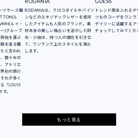
RODANIA
GUESS
スーツケース職
RODANIAは、クロコダイルやパイソ
トレンド感あふれるデ
TTON(ル
ンなどのエキゾチックレザーを使用
つものコーデをワンラ
VMH(ルイ・
したアイテムも人気のブランド。素
デイリーに活躍するア
ー)グループ
材本来の美しい風合いを活かした財
チェックしてみてくだ
。荷物を運ぶ
布・小物は、持つ人の個性を引き立
木箱を造る職
て、ワンランク上のスタイルを演出
したと言われ
します。
は、数十年の
し、アトリエ
世界初の旅行
。それが多く
「LOUIS
りです。
もっと見る