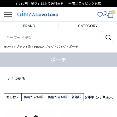
3,980円（税込）以上で送料無料 ｜ 全商品ラッピング対応
0
BRAND
CATEGORY
HOME
ブランド別
PRADA プラダ
バッグ
ポーチ
ポーチ
← 1つ戻る
5
件中
1
-
5
件表示
並び替え
価格が安い順
価格が高い順
新着順