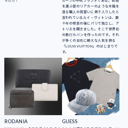
ったり！
ループの中核ブランドである。荷物
を運ぶ昔のリアカーのような木箱を
造る職人の見習いに弟子入りしたと
言われているルイ・ヴィトンは、数
十年の修業の後にパリで独立し、ア
トリエを開きました。そこで世界初
の旅行カバンを作ったのです。それ
が多くの女性に絶大な人気を誇る
「LOUIS VUITTON」のはじまりで
す。
RODANIA
GUESS