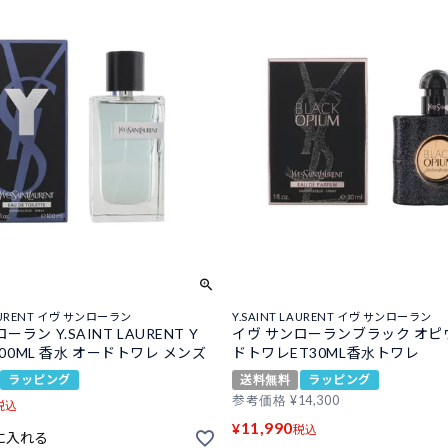
LAURENT イヴ サンローラン
Y.SAINT LAURENT イヴ サンローラン
ーラン Y.SAINT LAURENT Y
イヴ サンローランブラック オピ
 100ML 香水 オードトワレ メンズ
ドトワレET30ML香水トワレ
ラッピング
送料無料
ラッピング
参考価格
¥
14,300
税込
11,990
¥
税込
に入れる