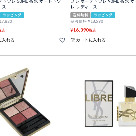
デトワレ 50ML 香水 オードトワ
ブレ オーデトワレ 90ML 香水 
ース
レ レディース
ラッピング
送料無料
ラッピング
17,820
参考価格
¥
18,590
16,390
¥
税込
税込
に入れる
カートに入れる