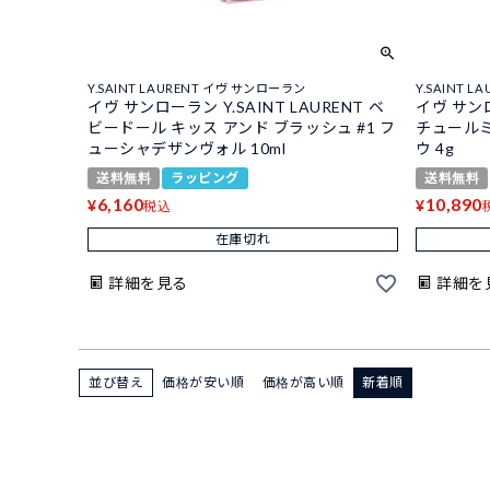
Y.SAINT LAURENT イヴ サンローラン
Y.SAINT 
イヴ サンローラン Y.SAINT LAURENT ベ
イヴ サンロ
ビードール キッス アンド ブラッシュ #1 フ
チュールミ
ューシャデザンヴォル 10ml
ウ 4g
送料無料
ラッピング
送料無料
6,160
10,890
¥
¥
税込
在庫切れ
詳細を見る
詳細を
並び替え
価格が安い順
価格が高い順
新着順