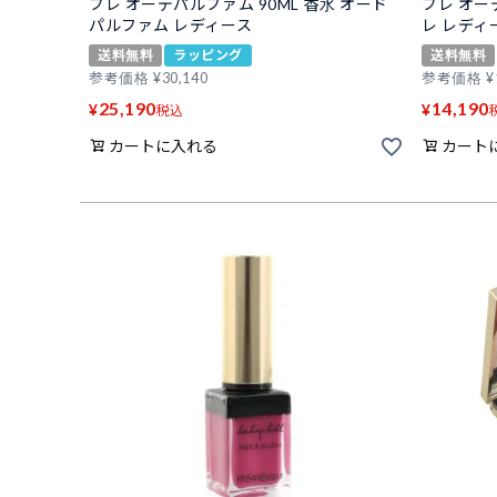
ブレ オーデパルファム 90ML 香水 オード
ブレ オー
パルファム レディース
レ レディ
送料無料
ラッピング
送料無料
参考価格
¥
30,140
参考価格
¥
25,190
14,190
¥
¥
税込
カートに入れる
カート