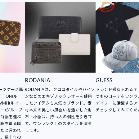
RODANIA
GUESS
スーツケース職
RODANIAは、クロコダイルやパイソ
トレンド感あふれるデ
TTON(ル
ンなどのエキゾチックレザーを使用
つものコーデをワンラ
VMH(ルイ・
したアイテムも人気のブランド。素
デイリーに活躍するア
ー)グループ
材本来の美しい風合いを活かした財
チェックしてみてくだ
。荷物を運ぶ
布・小物は、持つ人の個性を引き立
木箱を造る職
て、ワンランク上のスタイルを演出
したと言われ
します。
は、数十年の