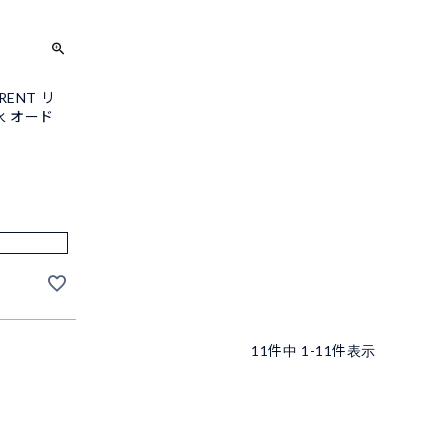
RENT リ
水 オード
11
件中
1
-
11
件表示