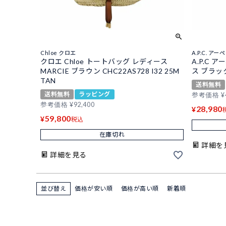
Chloe クロエ
A.P.C. ア
クロエ Chloe トートバッグ レディース
A.P.C
MARCIE ブラウン CHC22AS728 I32 25M
ス ブラック 
TAN
送料無料
送料無料
ラッピング
参考価格
¥
参考価格
¥
92,400
28,980
¥
59,800
¥
税込
在庫切れ
詳細を
詳細を見る
並び替え
価格が安い順
価格が高い順
新着順