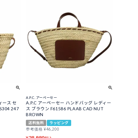
A.P.C. アーペーセー
ィース セ
A.P.C アーペーセー ハンドバッグ レディー
04 247
ス ブラウン F61586 PLAAB CAD NUT
BROWN
送料無料
ラッピング
参考価格
¥
46,200
28,980
¥