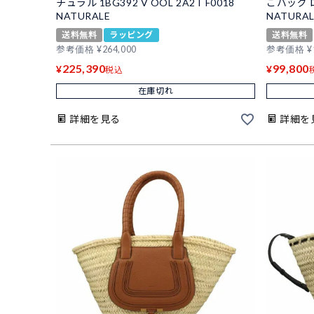
チュラル 1BG392 V OOL 2A2T F0018
ごバッグ ロゴ
NATURALE
NATURAL
送料無料
ラッピング
送料無料
参考価格
¥
264,000
参考価格
¥
225,390
99,800
¥
¥
税込
在庫切れ
詳細を見る
詳細を