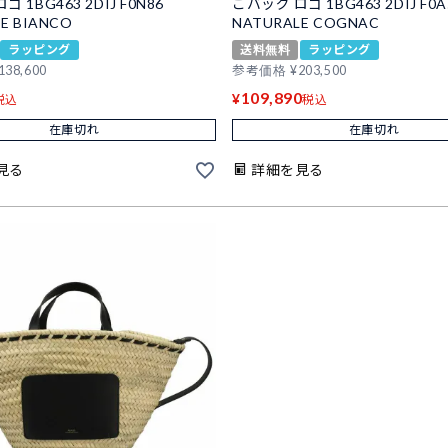
 1BG463 2DIJ F0N86
ごバッグ ロゴ 1BG463 2DIJ F0A
E BIANCO
NATURALE COGNAC
ラッピング
送料無料
ラッピング
138,600
参考価格
¥
203,500
109,890
¥
税込
税込
在庫切れ
在庫切れ
見る
詳細を見る