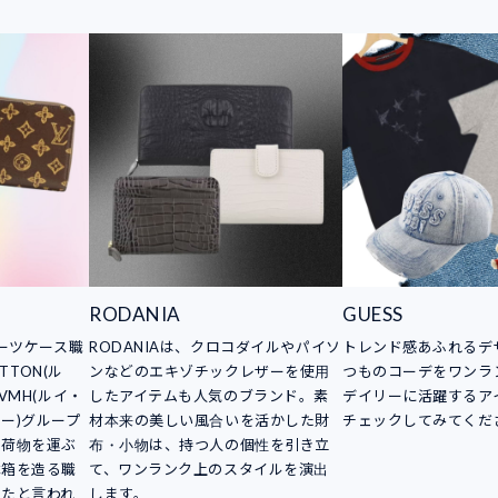
RODANIA
GUESS
スーツケース職
RODANIAは、クロコダイルやパイソ
トレンド感あふれるデ
TTON(ル
ンなどのエキゾチックレザーを使用
つものコーデをワンラ
VMH(ルイ・
したアイテムも人気のブランド。素
デイリーに活躍するア
ー)グループ
材本来の美しい風合いを活かした財
チェックしてみてくだ
。荷物を運ぶ
布・小物は、持つ人の個性を引き立
木箱を造る職
て、ワンランク上のスタイルを演出
したと言われ
します。