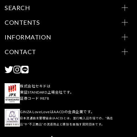
SEARCH
CONTENTS
INFORMATION
CONTACT
株式会社セキドは
東証STANDARD上場会社です。
証券コード 9878
GINZA LoveLoveはAACDの会員企業です。
日本流通自主管理協会(AACD)とは、並行輸入品市場での、“偽造
品”や“不正商品”の流通防止と排除を目指す民間団体です。