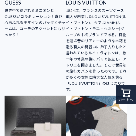
GUESS
LOUIS VUITTON
世界中で愛されるミニオンと
1854年、フランスのスーツケース
GUESSがコラボレーション！遊び
職人が創業したLOUIS VUITTON(ル
心あふれるデザインのバッグとチャ
イ・ヴィトン)。今ではLVMH(ル
ームは、コーデのアクセントにもぴ
イ・ヴィトン・モエ・ヘネシー)グ
ったり！
ループの中核ブランドである。荷物
を運ぶ昔のリアカーのような木箱を
造る職人の見習いに弟子入りしたと
言われているルイ・ヴィトンは、数
十年の修業の後にパリで独立し、ア
トリエを開きました。そこで世界初
の旅行カバンを作ったのです。それ
が多くの女性に絶大な人気を誇る
「LOUIS VUITTON」のはじまりで
す。
カートへ