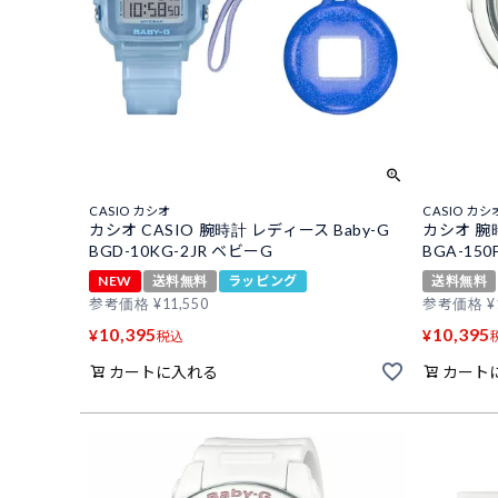
CASIO カシオ
CASIO カシ
カシオ CASIO 腕時計 レディース Baby-G
カシオ 腕
BGD-10KG-2JR ベビーG
BGA-150F
NEW
送料無料
ラッピング
送料無料
参考価格
¥
11,550
参考価格
¥
10,395
10,395
¥
¥
税込
カートに入れる
カート