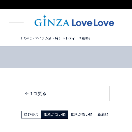
HOME
アイテム別
時計
レディース腕時計
← 1つ戻る
並び替え
価格が安い順
価格が高い順
新着順