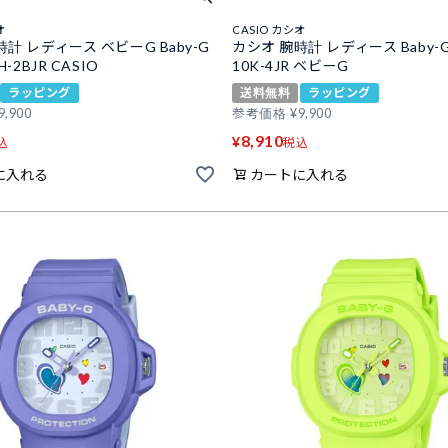
オ
CASIO カシオ
計 レディース ベビーG Baby-G
カシオ 腕時計 レディース Baby-G
H-2BJR CASIO
10K-4JR ベビーG
ラッピング
送料無料
ラッピング
9,900
参考価格
¥
9,900
8,910
¥
込
税込
に入れる
カートに入れる