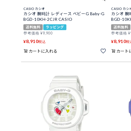
CASIO カシオ
CASIO カシ
カシオ 腕時計 レディース ベビーG Baby-G
カシオ 腕時
BGD-10KH-2CJR CASIO
BGD-10K
送料無料
ラッピング
送料無料
参考価格
¥
9,900
参考価格
¥
8,910
8,910
¥
¥
税込
税
カートに入れる
カート