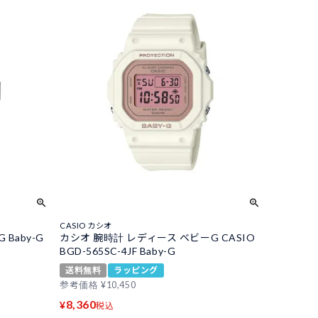
CASIO カシオ
Baby-G
カシオ 腕時計 レディース ベビーG CASIO
BGD-565SC-4JF Baby-G
送料無料
ラッピング
参考価格
¥
10,450
8,360
¥
税込