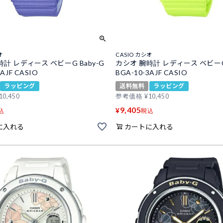
オ
CASIO カシオ
計 レディース ベビーG Baby-G
カシオ 腕時計 レディース ベビーG 
6AJF CASIO
BGA-10-3AJF CASIO
ラッピング
送料無料
ラッピング
10,450
参考価格
¥
10,450
9,405
¥
込
税込
に入れる
カートに入れる