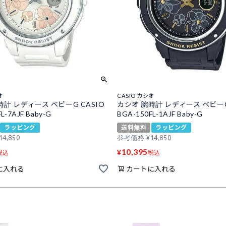
オ
CASIO カシオ
時計 レディース ベビーG CASIO
カシオ 腕時計 レディース ベビーG
L-7AJF Baby-G
BGA-150FL-1AJF Baby-G
ラッピング
送料無料
ラッピング
14,850
参考価格
¥
14,850
10,395
¥
税込
税込
に入れる
カートに入れる