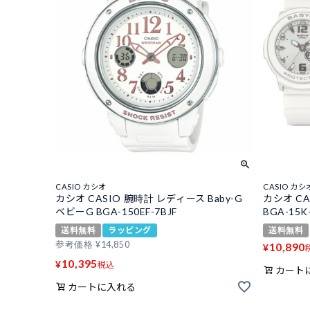
CASIO カシオ
CASIO カシ
カシオ CASIO 腕時計 レディース Baby-G
カシオ CA
ベビーG BGA-150EF-7BJF
BGA-15K
送料無料
ラッピング
送料無料
参考価格
¥
14,850
10,890
¥
10,395
¥
税込
カート
カートに入れる