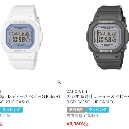
オ
CASIO カシオ
計 レディース ベビーG Baby-G
カシオ 腕時計 レディース ベビーG 
SC-2BJF CASIO
BGD-565SC-1JF CASIO
ラッピング
送料無料
ラッピング
10,450
参考価格
¥
10,450
8,360
¥
込
税込