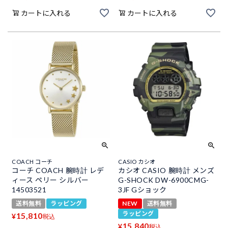
カートに入れる
カートに入れる
COACH コーチ
CASIO カシオ
コーチ COACH 腕時計 レデ
カシオ CASIO 腕時計 メンズ
ィース ペリー シルバー
G-SHOCK DW-6900CMG-
14503521
3JF Gショック
送料無料
ラッピング
NEW
送料無料
ラッピング
15,810
¥
税込
15,840
¥
税込