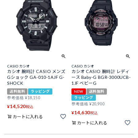
CASIO カシオ
CASIO カシオ
カシオ 腕時計 CASIO メンズ
カシオ CASIO 腕時計 レディ
Gショック GA-010-1AJF G-
ース Baby-G BGR-3000UCB-
SHOCK
1JF ベビーG
送料無料
ラッピング
NEW
送料無料
ラッピング
参考価格
¥
18,150
参考価格
¥
20,900
14,520
¥
税込
14,630
¥
税込
カートに入れる
カートに入れる