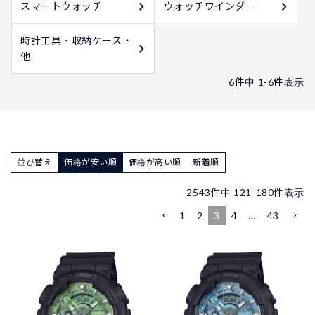
スマートウォッチ
ウォッチワインダー
時計工具・収納ケース・
他
6
件中
1
-
6
件表示
並び替え
価格が安い順
価格が高い順
新着順
2543
件中
121
-
180
件表示
1
2
3
4
…
43