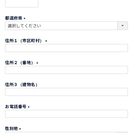
)
(
必
都道府県
須
)
(
必
住所１（市区町村）
須
)
(
必
住所２（番地）
須
)
(
必
住所３（建物名）
須
)
お電話番号
(
必
性別他
須