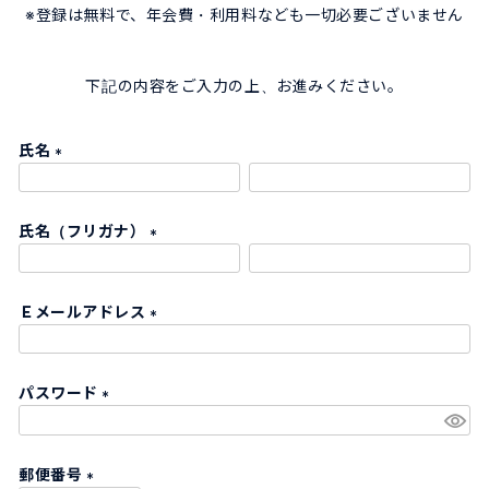
※登録は無料で、年会費・利用料なども一切必要ございません
下記の内容をご入力の上、お進みください。
氏名
(
必
氏名（フリガナ）
須
)
(
必
Ｅメールアドレス
須
)
(
必
パスワード
須
)
(
必
郵便番号
須