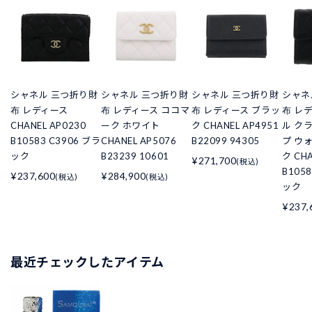
シャネル 三つ折り財
シャネル 三つ折り財
シャネル 三つ折り財
シャネ
布 レディース
布 レディース ココマ
布 レディース ブラッ
布 レ
CHANEL AP0230
ーク ホワイト
ク CHANEL AP4951
ル ク
B10583 C3906 ブラ
CHANEL AP5076
B22099 94305
プ ウ
ック
B23239 10601
ク CHA
¥271,700
(税込)
B105
¥237,600
¥284,900
(税込)
(税込)
ック
¥237,
最近チェックしたアイテム