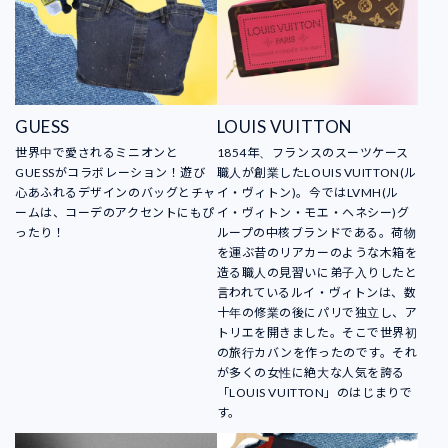
GUESS
LOUIS VUITTON
世界中で愛されるミニオンと
1854年、フランスのスーツケース
GUESSがコラボレーション！遊び
職人が創業したLOUIS VUITTON(ル
心あふれるデザインのバッグとチャ
イ・ヴィトン)。今ではLVMH(ル
ームは、コーデのアクセントにもぴ
イ・ヴィトン・モエ・ヘネシー)グ
ったり！
ループの中核ブランドである。荷物
を運ぶ昔のリアカーのような木箱を
造る職人の見習いに弟子入りしたと
言われているルイ・ヴィトンは、数
十年の修業の後にパリで独立し、ア
トリエを開きました。そこで世界初
の旅行カバンを作ったのです。それ
が多くの女性に絶大な人気を誇る
「LOUIS VUITTON」のはじまりで
す。