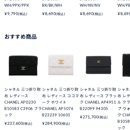
WH/PPK/PPK
BK/BK/WH
WH/NV/NV
WH/PB
¥9,790
¥8,690
¥8,690
¥8,69
(税込)
(税込)
(税込)
おすすめ商品
シャネル 三つ折り財
シャネル 三つ折り財
シャネル 三つ折り財
シャネ
布 レディース
布 レディース ココマ
布 レディース ブラッ
布 レ
CHANEL AP0230
ーク ホワイト
ク CHANEL AP4951
ル ク
B10583 C3906 ブラ
CHANEL AP5076
B22099 94305
プ ウ
ック
B23239 10601
ク CHA
¥271,700
(税込)
B105
¥237,600
¥284,900
(税込)
(税込)
ック