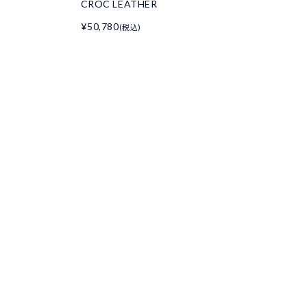
CROC LEATHER
¥50,780
(税込)