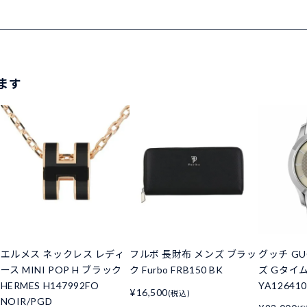
ます
エルメス ネックレス レディ
フルボ 長財布 メンズ ブラッ
グッチ GU
ース MINI POP H ブラック
ク Furbo FRB150 BK
ズ Gタイ
HERMES H147992FO
YA126410
¥16,500
(税込)
NOIR/PGD