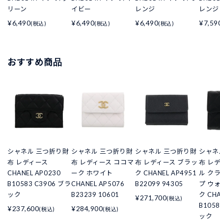
リーン
イビー
レンジ
レンジ
¥6,490
¥6,490
¥6,490
¥7,59
(税込)
(税込)
(税込)
おすすめ商品
シャネル 三つ折り財
シャネル 三つ折り財
シャネル 三つ折り財
シャネ
布 レディース
布 レディース ココマ
布 レディース ブラッ
布 レ
CHANEL AP0230
ーク ホワイト
ク CHANEL AP4951
ル ク
B10583 C3906 ブラ
CHANEL AP5076
B22099 94305
プ ウ
ック
B23239 10601
ク CHA
¥271,700
(税込)
B105
¥237,600
¥284,900
(税込)
(税込)
ック