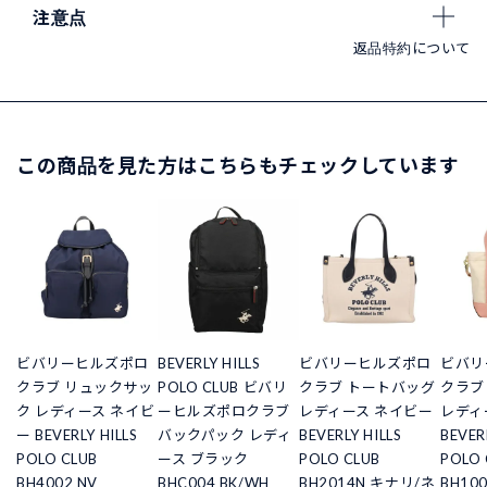
注意点
返品特約について
この商品を見た方はこちらもチェックしています
ビバリーヒルズポロ
BEVERLY HILLS
ビバリーヒルズポロ
ビバリ
クラブ リュックサッ
POLO CLUB ビバリ
クラブ トートバッグ
クラブ
ク レディース ネイビ
ーヒルズポロクラブ
レディース ネイビー
レディ
ー BEVERLY HILLS
バックパック レディ
BEVERLY HILLS
BEVER
POLO CLUB
ース ブラック
POLO CLUB
POLO 
BH4002 NV
BHC004 BK/WH
BH2014N キナリ/ネ
BH10