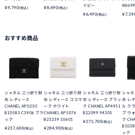
イビー
WH/PP
¥9,790
¥8,690
(税込)
(税込)
¥6,490
¥7,59
(税込)
おすすめ商品
シャネル 三つ折り財
シャネル 三つ折り財
シャネル 三つ折り財
シャネ
布 レディース
布 レディース ココマ
布 レディース ブラッ
布 レ
CHANEL AP0230
ーク ホワイト
ク CHANEL AP4951
ル ク
B10583 C3906 ブラ
CHANEL AP5076
B22099 94305
プ ウ
ック
B23239 10601
ク CHA
¥271,700
(税込)
B105
¥237,600
¥284,900
(税込)
(税込)
ック