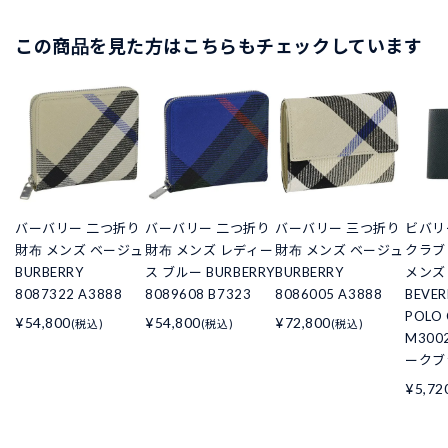
この商品を見た方はこちらもチェックしています
バーバリー 二つ折り
バーバリー 二つ折り
バーバリー 三つ折り
ビバリ
財布 メンズ ベージュ
財布 メンズ レディー
財布 メンズ ベージュ
クラブ
BURBERRY
ス ブルー BURBERRY
BURBERRY
メンズ
8087322 A3888
8089608 B7323
8086005 A3888
BEVER
POLO 
¥54,800
¥54,800
¥72,800
(税込)
(税込)
(税込)
M300
ークブ
¥5,72