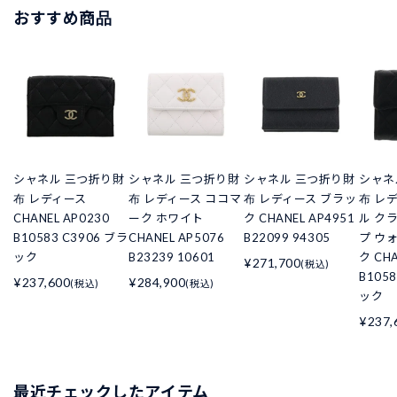
おすすめ商品
シャネル 三つ折り財
シャネル 三つ折り財
シャネル 三つ折り財
シャネ
布 レディース
布 レディース ココマ
布 レディース ブラッ
布 レ
CHANEL AP0230
ーク ホワイト
ク CHANEL AP4951
ル ク
B10583 C3906 ブラ
CHANEL AP5076
B22099 94305
プ ウ
ック
B23239 10601
ク CHA
¥271,700
(税込)
B105
¥237,600
¥284,900
(税込)
(税込)
ック
¥237,
最近チェックしたアイテム