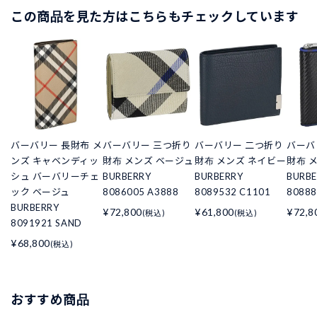
この商品を見た方はこちらもチェックしています
バーバリー 長財布 メ
バーバリー 三つ折り
バーバリー 二つ折り
バーバ
ンズ キャベンディッ
財布 メンズ ベージュ
財布 メンズ ネイビー
財布 
シュ バーバリーチェ
BURBERRY
BURBERRY
BURBE
ック ベージュ
8086005 A3888
8089532 C1101
80888
BURBERRY
¥72,800
¥61,800
¥72,8
(税込)
(税込)
8091921 SAND
¥68,800
(税込)
おすすめ商品