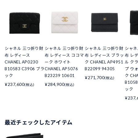
シャネル 三つ折り財
シャネル 三つ折り財
シャネル 三つ折り財
シャネ
布 レディース
布 レディース ココマ
布 レディース ブラッ
布 レ
CHANEL AP0230
ーク ホワイト
ク CHANEL AP4951
ル ク
B10583 C3906 ブラ
CHANEL AP5076
B22099 94305
プ ウ
ック
B23239 10601
ク CHA
¥271,700
(税込)
B105
¥237,600
¥284,900
(税込)
(税込)
ック
¥237,
最近チェックしたアイテム