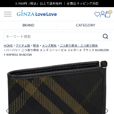
3,980円（税込）以上で送料無料 ｜ 全商品ラッピング対応
0
BRAND
CATEGORY
HOME
アイテム別
財布
メンズ財布
二つ折り財布・三つ折り財布
バーバリー 二つ折り財布 メンズ シーシービル ジャガード ブラック BURBERR
Y 8099816 SHADOW