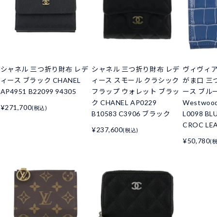
シャネル 三つ折り財布 レデ
シャネル 三つ折り財布 レデ
ヴィヴィ
ィース ブラック CHANEL
ィース スモール クラシック
がま口 三
AP4951 B22099 94305
フラップ ウォレット ブラッ
ース ブルー 
ク CHANEL AP0229
Westwoo
¥271,700
(税込)
B10583 C3906 ブラック
L0098 BL
CROC LE
¥237,600
(税込)
¥50,780
(