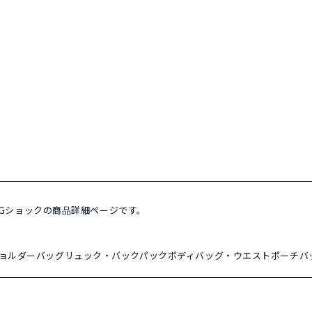
-2JR Gショックの商品詳細ページです。
ョルダーバッグ
リュック・バックパック
ボディバッグ・ウエストポーチ
バ