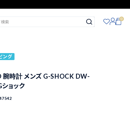
0
ピング
O 腕時計 メンズ G-SHOCK DW-
 Gショック
47542
込