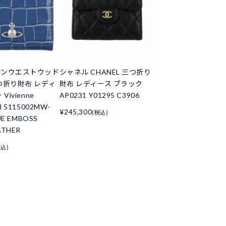
アンウエストウッド
シャネル CHANEL 三つ折り
つ折り財布 レディ
財布 レディース ブラック
Vivienne
AP0231 Y01295 C3906
d 5115002MW-
¥245,300
(税込)
UE EMBOSS
ATHER
税込)