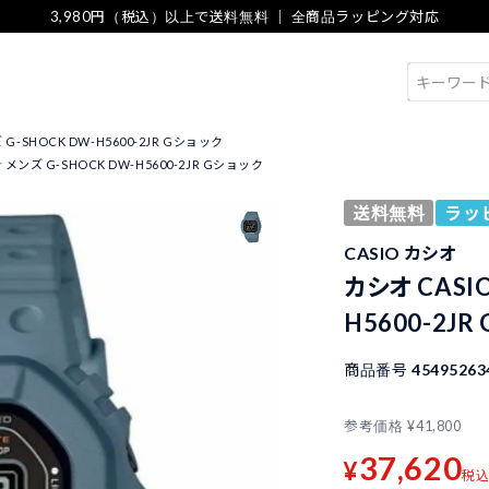
3,980円（税込）以上で送料無料 ｜ 全商品ラッピング対応
検索
G-SHOCK DW-H5600-2JR Gショック
 メンズ G-SHOCK DW-H5600-2JR Gショック
送料無料
ラッ
CASIO カシオ
カシオ CASI
H5600-2JR
商品番号
45495263
参考価格
¥
41,800
37,620
¥
税