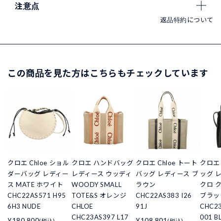
注意点
返品特約について
この商品を見た方はこちらもチェックしています
クロエ Chloe ショル
クロエ ハンドバッグ
クロエ Chloe トート
クロエ
ダーバッグ レディー
レディース ウッディ
バッグ レディース ブ
ッグ 
ス MATE ホワイト
WOODY SMALL
ラウン
クロ 
CHC22AS571 H95
TOTE&S オレンジ
CHC22AS383 I26
ブラック
6H3 NUDE
CHLOE
91J
CHC23
CHC23AS397 L17
001 B
¥180,800
¥108,801
(税込)
(税込)