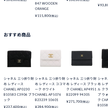
847 WOODEN
¥93,8
ORANGE
¥115,800
(税込)
おすすめ商品
シャネル 三つ折り財
シャネル 三つ折り財
シャネル 三つ折り財
シャネ
布 レディース
布 レディース ココマ
布 レディース ブラッ
布 レ
CHANEL AP0230
ーク ホワイト
ク CHANEL AP4951
ル ク
B10583 C3906 ブラ
CHANEL AP5076
B22099 94305
プ ウ
ック
B23239 10601
ク CHA
¥271,700
(税込)
B105
¥237,600
¥284,900
(税込)
(税込)