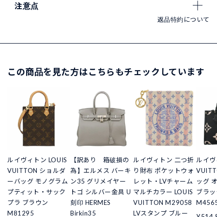
注意点
返品特約について
この商品を見た方はこちらもチェックしています
ルイヴィトン LOUIS
【訳あり 箱破損の
ルイヴィトン 二つ折
ルイヴィ
VUITTON ショルダ
為】エルメス バーキ
り財布 ポケットウォ
VUIT
ーバッグ モノグラム
ン35 グリメイヤー
レット・LVチャーム
ッグ 
プティット・サック
トゴ シルバー金具 U
マルチカラー LOUIS
ブラッ
プラ ブラウン
刻印 HERMES
VUITTON M29058
M456
M81295
Birkin35
LVスタンプ ブルー
¥514,