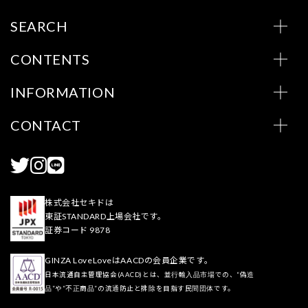
SEARCH
CONTENTS
INFORMATION
CONTACT
株式会社セキドは
東証STANDARD上場会社です。
証券コード 9878
GINZA LoveLoveはAACDの会員企業です。
日本流通自主管理協会(AACD)とは、並行輸入品市場での、“偽造
品”や“不正商品”の流通防止と排除を目指す民間団体です。