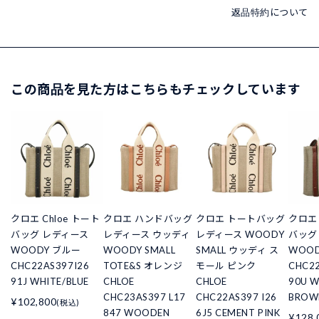
返品特約について
この商品を見た方はこちらもチェックしています
クロエ Chloe トート
クロエ ハンドバッグ
クロエ トートバッグ
クロエ 
バッグ レディース
レディース ウッディ
レディース WOODY
バッグ
WOODY ブルー
WOODY SMALL
SMALL ウッディ ス
WOO
CHC22AS397I26
TOTE&S オレンジ
モール ピンク
CHC22
91J WHITE/BLUE
CHLOE
CHLOE
90U W
CHC23AS397 L17
CHC22AS397 I26
BROW
¥102,800
(税込)
847 WOODEN
6J5 CEMENT PINK
¥128,