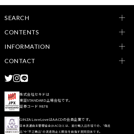
SEARCH
CONTENTS
INFORMATION
CONTACT
株式会社セキドは
東証STANDARD上場会社です。
証券コード 9878
GINZA LoveLoveはAACDの会員企業です。
日本流通自主管理協会(AACD)とは、並行輸入品市場での、“偽造
品”や“不正商品”の流通防止と排除を目指す民間団体です。