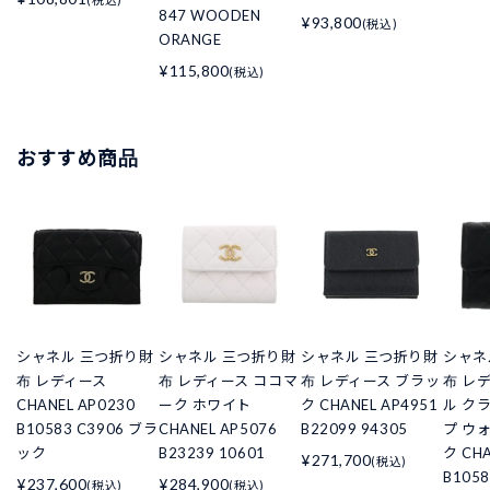
847 WOODEN
¥93,800
(税込)
ORANGE
¥115,800
(税込)
おすすめ商品
シャネル 三つ折り財
シャネル 三つ折り財
シャネル 三つ折り財
シャネ
布 レディース
布 レディース ココマ
布 レディース ブラッ
布 レ
CHANEL AP0230
ーク ホワイト
ク CHANEL AP4951
ル ク
B10583 C3906 ブラ
CHANEL AP5076
B22099 94305
プ ウ
ック
B23239 10601
ク CHA
¥271,700
(税込)
B105
¥237,600
¥284,900
(税込)
(税込)