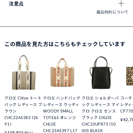
注意点
返品特約について
この商品を見た方はこちらもチェックしています
クロエ Chloe トート
クロエ ハンドバッグ
クロエ ショルダーバ
コーチ
バッグ レディース ブ
レディース ウッディ
ッグ レディース マイ
レディ
ラウン
WOODY SMALL
クロ クロエ センス
CP770
CHC22AS383 I26
TOTE&S オレンジ
ブラック CHLOE
¥42,7
91J
CHLOE
CHC23UP873 I10
CHC23AS397 L17
001 BLACK
¥108,801
(税込)