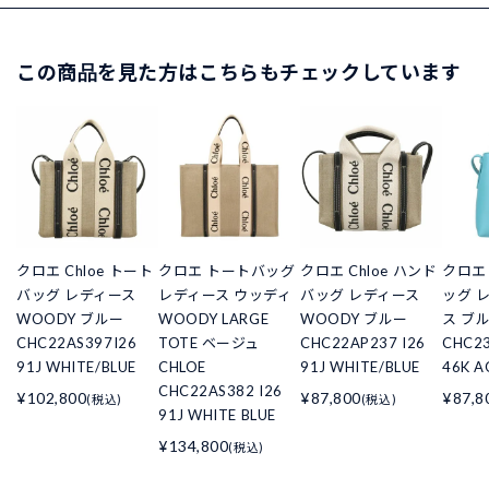
この商品を見た方はこちらもチェックしています
クロエ Chloe トート
クロエ トートバッグ
クロエ Chloe ハンド
クロエ
バッグ レディース
レディース ウッディ
バッグ レディース
ッグ 
WOODY ブルー
WOODY LARGE
WOODY ブルー
ス ブル
CHC22AS397I26
TOTE ベージュ
CHC22AP237 I26
CHC23
91J WHITE/BLUE
CHLOE
91J WHITE/BLUE
46K A
CHC22AS382 I26
¥102,800
¥87,800
¥87,8
(税込)
(税込)
91J WHITE BLUE
¥134,800
(税込)