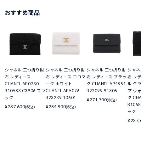
おすすめ商品
シャネル 三つ折り財
シャネル 三つ折り財
シャネル 三つ折り財
シャネ
布 レディース
布 レディース ココマ
布 レディース ブラッ
布 レ
CHANEL AP0230
ーク ホワイト
ク CHANEL AP4951
ル ク
B10583 C3906 ブラ
CHANEL AP5076
B22099 94305
プ ウ
ック
B23239 10601
ク CHA
¥271,700
(税込)
B105
¥237,600
¥284,900
(税込)
(税込)
ック
¥237,