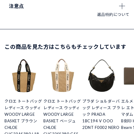
注意点
返品特約について
この商品を見た方はこちらもチェックしています
クロエ トートバッグ
クロエ トートバッグ
プラダ ショルダーバ
エルメ
レディース ウッディ
レディース ウッディ
ッグ レディース ブラ
レ エ
WOODY LARGE
WOODY LARGE
ック PRADA
マダム
BASKET ブラウン
BASKET ベージュ
1BC194 V OOO
B刻印 
CHLOE
CHLOE
2DNT F0002 NERO
Bearn 