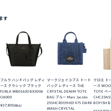
ます
フルラ ハンドバッグ レディ
マークジェイコブス トート
クロエ ト
ース クラシック ブラック
バッグ レディース THE
ース WOO
FURLA WB01630 BX0306
CRYSTAL DENIM TOTE
TOTE ベ
O6000
BAG ブルー Marc Jacobs
CHC23AS3
2S5HCR019H03 475 DARK
BOYISH 
¥37,800
(税込)
WASH CRYSTAL
¥119,801