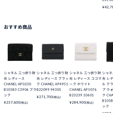
¥42,7
おすすめ商品
シャネル 三つ折り財
シャネル 三つ折り財
シャネル 三つ折り財
シャネ
布 レディース
布 レディース ブラッ
布 レディース ココマ
布 レ
CHANEL AP0230
ク CHANEL AP4951
ーク ホワイト
ル ク
B10583 C3906 ブラ
B22099 94305
CHANEL AP5076
プ ウ
ック
B23239 10601
ク CHA
¥271,700
(税込)
B105
¥237,600
¥284,900
(税込)
(税込)
ック