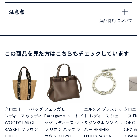
注意点
返品特約について
この商品を見た方はこちらもチェックしています
クロエ トートバッグ
フェラガモ
エルメス ブレスレッ
クロエ
レディース ウッディ
Ferragamo トートバ
ト レディース シェー
ース E
WOODY LARGE
ッグ レディース ヴァ
ヌダンクル MM シル
LONG
BASKET ブラウン
ラ リボン バッグ ブ
バー HERMES
CH25S
CHLOE
ラウン 21I290
H101994B SV
23W 