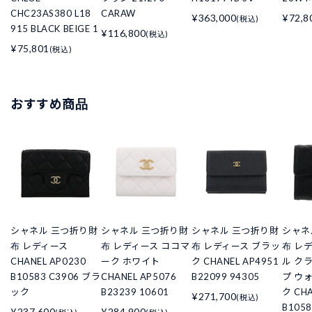
CHC23AS380 L18
CARAW
¥363,000
¥72,8
(税込)
915 BLACK BEIGE 1
¥116,800
(税込)
¥75,801
(税込)
おすすめ商品
シャネル 三つ折り財
シャネル 三つ折り財
シャネル 三つ折り財
シャネ
布 レディース
布 レディース ココマ
布 レディース ブラッ
布 レ
CHANEL AP0230
ーク ホワイト
ク CHANEL AP4951
ル ク
B10583 C3906 ブラ
CHANEL AP5076
B22099 94305
プ ウ
ック
B23239 10601
ク CHA
¥271,700
(税込)
B105
¥237,600
¥284,900