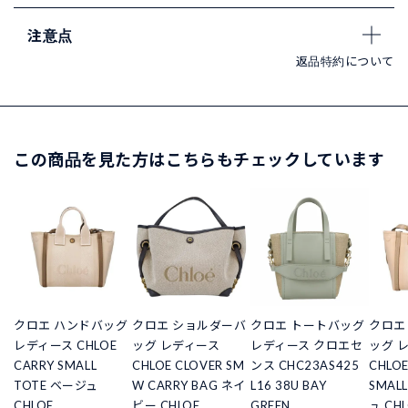
注意点
返品特約について
この商品を見た方はこちらもチェックしています
クロエ ハンドバッグ
クロエ ショルダーバ
クロエ トートバッグ
クロエ
レディース CHLOE
ッグ レディース
レディース クロエセ
ッグ 
CARRY SMALL
CHLOE CLOVER SM
ンス CHC23AS425
CHLOE
TOTE ベージュ
W CARRY BAG ネイ
L16 38U BAY
SMAL
CHLOE
ビー CHLOE
GREEN
ュ CH