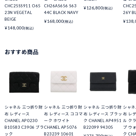
CHC25SS911 O65
CH26AS656 S63
CHC25
¥126,800
(税込)
23N VEGETAL
44C BLACK NAVY
26Y B
BEIGE
¥168,000
¥138,
(税込)
¥148,000
(税込)
おすすめ商品
シャネル 三つ折り財
シャネル 三つ折り財
シャネル 三つ折り財
シャネ
布 レディース
布 レディース ココマ
布 レディース ブラッ
布 レ
CHANEL AP0230
ーク ホワイト
ク CHANEL AP4951
ル ク
B10583 C3906 ブラ
CHANEL AP5076
B22099 94305
プ ウ
ック
B23239 10601
ク CHA
¥271,700