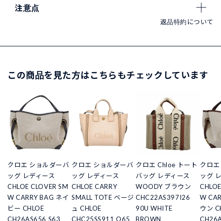
注意点
返品特約について
この商品を見た方はこちらもチェックしています
クロエ ショルダーバ
クロエ ショルダーバ
クロエ Chloe トート
クロエ
ッグ レディース
ッグ レディース
バッグ レディース
ッグ 
CHLOE CLOVER SM
CHLOE CARRY
WOODY ブラウン
CHLOE
W CARRY BAG ネイ
SMALL TOTE ベージ
CHC22AS397I26
W CA
ビー CHLOE
ュ CHLOE
90U WHITE
ウン C
CH26AS656 S63
CHC25SS911 O65
BROWN
CH26A