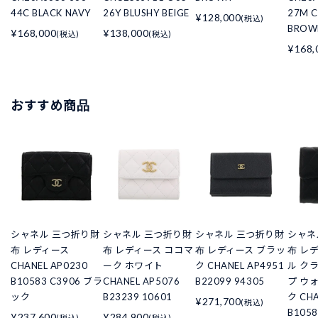
44C BLACK NAVY
26Y BLUSHY BEIGE
27M 
¥128,000
(税込)
BROW
¥168,000
¥138,000
(税込)
(税込)
¥168,
おすすめ商品
シャネル 三つ折り財
シャネル 三つ折り財
シャネル 三つ折り財
シャネ
布 レディース
布 レディース ココマ
布 レディース ブラッ
布 レ
CHANEL AP0230
ーク ホワイト
ク CHANEL AP4951
ル ク
B10583 C3906 ブラ
CHANEL AP5076
B22099 94305
プ ウ
ック
B23239 10601
ク CHA
¥271,700
(税込)
B105
¥237,600
¥284,900
(税込)
(税込)