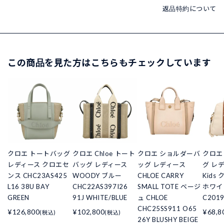
返品特約について
この商品を見た方はこちらもチェックしています
クロエ トートバッグ
クロエ Chloe トート
クロエ ショルダーバ
クロエ
レディース クロエセ
バッグ レディース
ッグ レディース
グ レデ
ンス CHC23AS425
WOODY ブルー
CHLOE CARRY
Kids
L16 38U BAY
CHC22AS397I26
SMALL TOTE ベージ
ホワイト
GREEN
91J WHITE/BLUE
ュ CHLOE
C2019
CHC25SS911 O65
¥126,800
¥102,800
¥68,8
(税込)
(税込)
26Y BLUSHY BEIGE