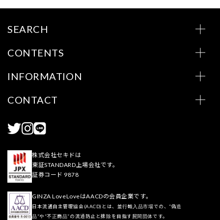
SEARCH
CONTENTS
INFORMATION
CONTACT
株式会社セキドは
東証STANDARD上場会社です。
証券コード 9878
GINZA LoveLoveはAACDの会員企業です。
日本流通自主管理協会(AACD)とは、並行輸入品市場での、“偽造
品”や“不正商品”の流通防止と排除を目指す民間団体です。