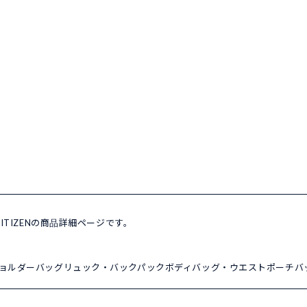
E CITIZENの商品詳細ページです。
ョルダーバッグ
リュック・バックパック
ボディバッグ・ウエストポーチ
バ