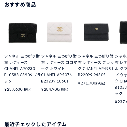
おすすめ商品
シャネル 三つ折り財
シャネル 三つ折り財
シャネル 三つ折り財
シャネ
布 レディース
布 レディース ココマ
布 レディース ブラッ
布 レ
CHANEL AP0230
ーク ホワイト
ク CHANEL AP4951
ル ク
B10583 C3906 ブラ
CHANEL AP5076
B22099 94305
プ ウ
ック
B23239 10601
ク CHA
¥271,700
(税込)
B105
¥237,600
¥284,900
(税込)
(税込)
ック
¥237,
最近チェックしたアイテム