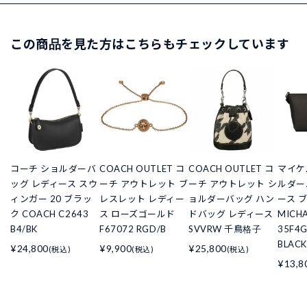
この商品を見た方はこちらもチェックしています
コーチ ショルダーバ
COACH OUTLET コ
COACH OUTLET コ
マイケ
ッグ レディース スウ
ーチ アウトレット ブ
ーチ アウトレット シ
ルダー
ィンガー 20 ブラッ
レスレット レディー
ョルダーバッグ ハン
ース 
ク COACH C2643
ス ローズゴールド
ドバッグ レディース
MICHA
B4/BK
F67072 RGD/B
SVVRW 千鳥格子
35F4
BLACK
¥24,800
¥9,900
¥25,800
(税込)
(税込)
(税込)
¥13,8