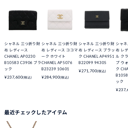
シャネル 三つ折り財
シャネル 三つ折り財
シャネル 三つ折り財
シャネ
布 レディース
布 レディース ココマ
布 レディース ブラッ
布 レ
CHANEL AP0230
ーク ホワイト
ク CHANEL AP4951
ル ク
B10583 C3906 ブラ
CHANEL AP5076
B22099 94305
プ ウ
ック
B23239 10601
ク CHA
¥271,700
(税込)
B105
¥237,600
¥284,900
(税込)
(税込)
ック
¥237,
最近チェックしたアイテム