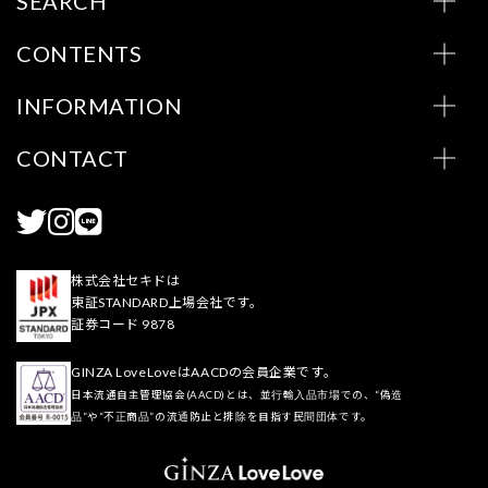
SEARCH
CONTENTS
INFORMATION
CONTACT
株式会社セキドは
東証STANDARD上場会社です。
証券コード 9878
GINZA LoveLoveはAACDの会員企業です。
日本流通自主管理協会(AACD)とは、並行輸入品市場での、“偽造
品”や“不正商品”の流通防止と排除を目指す民間団体です。