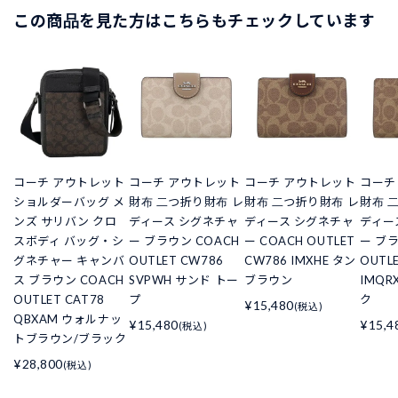
この商品を見た方はこちらもチェックしています
コーチ アウトレット
コーチ アウトレット
コーチ アウトレット
コーチ
ショルダーバッグ メ
財布 二つ折り財布 レ
財布 二つ折り財布 レ
財布 
ンズ サリバン クロ
ディース シグネチャ
ディース シグネチャ
ディー
スボディ バッグ・シ
ー ブラウン COACH
ー COACH OUTLET
ー ブラ
グネチャー キャンバ
OUTLET CW786
CW786 IMXHE タン
OUTL
ス ブラウン COACH
SVPWH サンド トー
ブラウン
IMQR
OUTLET CAT78
プ
ク
¥15,480
(税込)
QBXAM ウォルナッ
¥15,480
¥15,4
(税込)
トブラウン/ブラック
¥28,800
(税込)