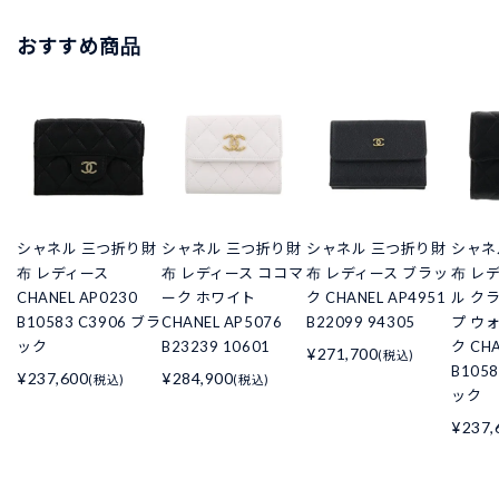
おすすめ商品
シャネル 三つ折り財
シャネル 三つ折り財
シャネル 三つ折り財
シャネ
布 レディース
布 レディース ココマ
布 レディース ブラッ
布 レ
CHANEL AP0230
ーク ホワイト
ク CHANEL AP4951
ル ク
B10583 C3906 ブラ
CHANEL AP5076
B22099 94305
プ ウ
ック
B23239 10601
ク CHA
¥271,700
(税込)
B105
¥237,600
¥284,900
(税込)
(税込)
ック
¥237,