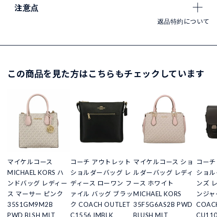
注意点
返品特約について
この商品を見た方はこちらもチェックしています
マイケルコース
コーチ アウトレット
マイケルコース ショ
コーチ
MICHAEL KORS ハ
ショルダーバッグ レ
ルダーバッグ レディ
ショル
ンドバッグ レディー
ディース ローワン フ
ース ホワイト
ンズ 
ス マーサー ピンク
ァイル バッグ ブラッ
MICHAEL KORS
ンジャ
35S1GM9M2B
ク COACH OUTLET
35F5G6AS2B PWD
COAC
PWD BLSH MLT
C1556 IMBLK
BLUSH MLT
CU110