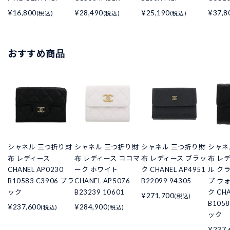
¥16,800
¥28,490
¥25,190
¥37,8
(税込)
(税込)
(税込)
おすすめ商品
シャネル 三つ折り財
シャネル 三つ折り財
シャネル 三つ折り財
シャネ
布 レディース
布 レディース ココマ
布 レディース ブラッ
布 レ
CHANEL AP0230
ーク ホワイト
ク CHANEL AP4951
ル ク
B10583 C3906 ブラ
CHANEL AP5076
B22099 94305
プ ウ
ック
B23239 10601
ク CHA
¥271,700
(税込)
B105
¥237,600
¥284,900
(税込)
(税込)
ック
¥237,