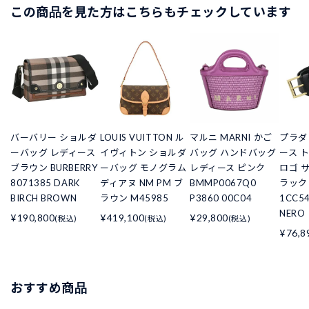
この商品を見た方はこちらもチェックしています
バーバリー ショルダ
LOUIS VUITTON ル
マルニ MARNI かご
プラダ
ーバッグ レディース
イヴィトン ショルダ
バッグ ハンドバッグ
ース 
ブラウン BURBERRY
ーバッグ モノグラム
レディース ピンク
ロゴ 
8071385 DARK
ディアヌ NM PM ブ
BMMP0067Q0
ラック 
BIRCH BROWN
ラウン M45985
P3860 00C04
1CC54
NERO
¥190,800
¥419,100
¥29,800
(税込)
(税込)
(税込)
¥76,8
おすすめ商品