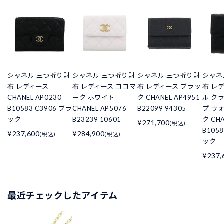
シャネル 三つ折り財
シャネル 三つ折り財
シャネル 三つ折り財
シャネ
布 レディース
布 レディース ココマ
布 レディース ブラッ
布 レ
CHANEL AP0230
ーク ホワイト
ク CHANEL AP4951
ル ク
B10583 C3906 ブラ
CHANEL AP5076
B22099 94305
プ ウ
ック
B23239 10601
ク CHA
¥271,700
(税込)
B105
¥237,600
¥284,900
(税込)
(税込)
ック
¥237,
最近チェックしたアイテム