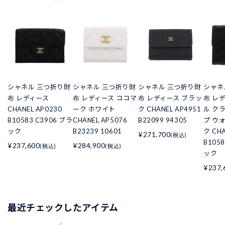
シャネル 三つ折り財
シャネル 三つ折り財
シャネル 三つ折り財
シャネ
布 レディース
布 レディース ココマ
布 レディース ブラッ
布 レ
CHANEL AP0230
ーク ホワイト
ク CHANEL AP4951
ル ク
B10583 C3906 ブラ
CHANEL AP5076
B22099 94305
プ ウ
ック
B23239 10601
ク CHA
¥271,700
(税込)
B105
¥237,600
¥284,900
(税込)
(税込)
ック
¥237,
最近チェックしたアイテム