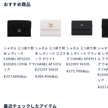
おすすめ商品
シャネル 三つ折り財
シャネル 三つ折り財
シャネル 三つ折り財
シャネ
布 レディース
布 レディース ココマ
布 レディース ブラッ
布 レ
CHANEL AP0230
ーク ホワイト
ク CHANEL AP4951
ル ク
B10583 C3906 ブラ
CHANEL AP5076
B22099 94305
プ ウ
ック
B23239 10601
ク CHA
¥271,700
(税込)
B105
¥237,600
¥284,900
(税込)
(税込)
ック
¥237,
最近チェックしたアイテム